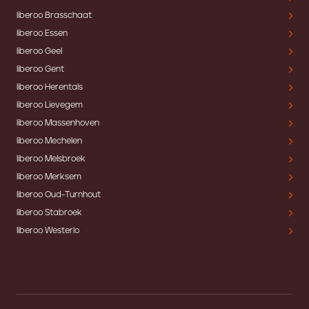
liberoo Brasschaat
liberoo Essen
liberoo Geel
liberoo Gent
liberoo Herentals
liberoo Lievegem
liberoo Massenhoven
liberoo Mechelen
liberoo Melsbroek
liberoo Merksem
liberoo Oud-Turnhout
liberoo Stabroek
liberoo Westerlo