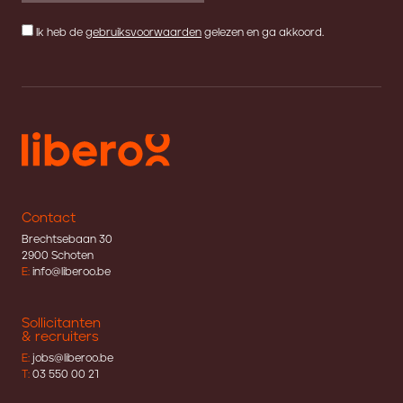
Ik heb de
gebruiksvoorwaarden
gelezen en ga akkoord.
Contact
Brechtsebaan 30
2900 Schoten
E:
info@liberoo.be
Sollicitanten
& recruiters
E:
jobs@liberoo.be
T:
03 550 00 21