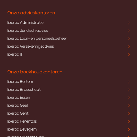
Onze advieskantoren
liberoo Administratie
liberoo Juridisch advies
liberoo Loon- en personeelsbeheer
liberoo Verzekeringsadvies
liberoo IT
Onze boekhoudkantoren
liberoo Bertem
liberoo Brasschaat
liberoo Essen
liberoo Geel
liberoo Gent
liberoo Herentals
liberoo Lievegem