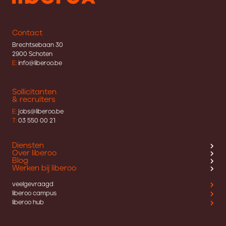
Contact
Brechtsebaan 30
2900 Schoten
E:
info@liberoo.be
Sollicitanten
& recruiters
E:
jobs@liberoo.be
T:
03 550 00 21
Diensten
Over liberoo
Blog
Werken bij liberoo
veelgevraagd
liberoo campus
liberoo hub