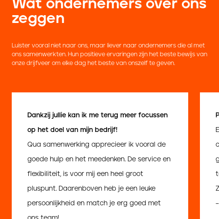
Wat ondernemers over ons
zeggen
Luister vooral niet naar ons, maar liever naar ondernemers die al met
ons samenwerkten. Hun positieve ervaringen zijn het beste bewijs van
onze drijfveer om elke dag het beste van onszelf te geven.
Dankzij jullie kan ik me terug meer focussen
op het doel van mijn bedrijf!
E
Qua samenwerking apprecieer ik vooral de
goede hulp en het meedenken. De service en
flexibiliteit, is voor mij een heel groot
t
pluspunt. Daarenboven heb je een leuke
persoonlijkheid en match je erg goed met
–
ons team!