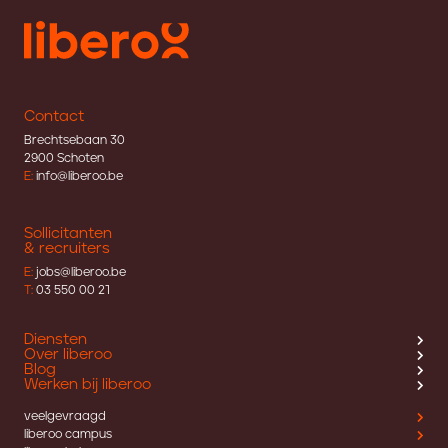
Contact
Brechtsebaan 30
2900 Schoten
E:
info@liberoo.be
Sollicitanten
& recruiters
E:
jobs@liberoo.be
T:
03 550 00 21
Diensten
Over liberoo
Blog
Werken bij liberoo
veelgevraagd
liberoo campus