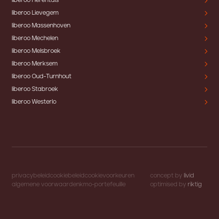
liberoo Herentals
liberoo Lievegem
liberoo Massenhoven
liberoo Mechelen
liberoo Melsbroek
liberoo Merksem
liberoo Oud-Turnhout
liberoo Stabroek
liberoo Westerlo
privacybeleid
cookiebeleid
cookievoorkeuren
concept by
livid
algemene voorwaarden
kmo-portefeuille
optimised by
riktig