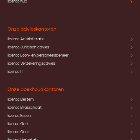
liberoo hub
Onze advieskantoren
liberoo Administratie
liberoo Juridisch advies
liberoo Loon- en personeelsbeheer
liberoo Verzekeringsadvies
liberoo IT
Onze boekhoudkantoren
liberoo Bertem
liberoo Brasschaat
liberoo Essen
liberoo Geel
liberoo Gent