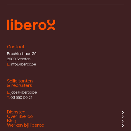
Contact
Brechtsebaan 30
2900 Schoten
E:
info@liberoo.be
Sollicitanten
& recruiters
E:
jobs@liberoo.be
T:
03 550 00 21
Diensten
Over liberoo
Blog
Werken bij liberoo