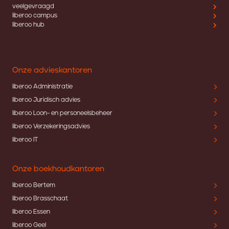
veelgevraagd
liberoo campus
liberoo hub
Onze advieskantoren
liberoo Administratie
liberoo Juridisch advies
liberoo Loon- en personeelsbeheer
liberoo Verzekeringsadvies
liberoo IT
Onze boekhoudkantoren
liberoo Bertem
liberoo Brasschaat
liberoo Essen
liberoo Geel