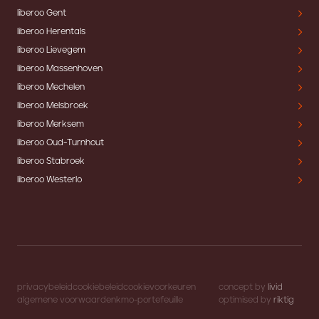
liberoo Gent
liberoo Herentals
liberoo Lievegem
liberoo Massenhoven
liberoo Mechelen
liberoo Melsbroek
liberoo Merksem
liberoo Oud-Turnhout
liberoo Stabroek
liberoo Westerlo
privacybeleid
cookiebeleid
cookievoorkeuren
concept by
livid
algemene voorwaarden
kmo-portefeuille
optimised by
riktig