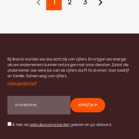
1
2
3
Bij liberoo worden we dus écht blij van cijfers. En krijgen we energie
als we ondernemers kunnen ontzorgen met onze diensten. Zodat die
ondernemer ook eens los van de cijfers durft te dromen. Voor bedrijf
en familie. Samen weg van cijfers.
nieuwsbrief
schrijf je in
Ik heb de
gebruiksvoorwaarden
gelezen en ga akkoord.