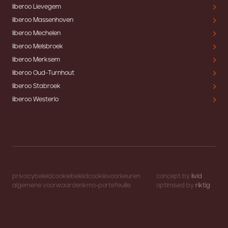
liberoo Lievegem
liberoo Massenhoven
liberoo Mechelen
liberoo Melsbroek
liberoo Merksem
liberoo Oud-Turnhout
liberoo Stabroek
liberoo Westerlo
privacybeleid
cookiebeleid
cookievoorkeuren
concept by
livid
algemene voorwaarden
kmo-portefeuille
optimised by
riktig