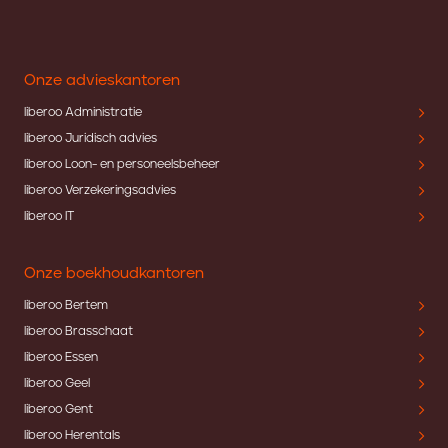
Onze advieskantoren
liberoo Administratie
liberoo Juridisch advies
liberoo Loon- en personeelsbeheer
liberoo Verzekeringsadvies
liberoo IT
Onze boekhoudkantoren
liberoo Bertem
liberoo Brasschaat
liberoo Essen
liberoo Geel
liberoo Gent
liberoo Herentals