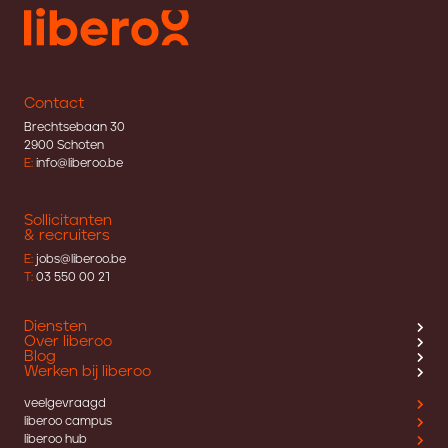
Contact
Brechtsebaan 30
2900 Schoten
E:
info@liberoo.be
Sollicitanten
& recruiters
E:
jobs@liberoo.be
T:
03 550 00 21
Diensten
Over liberoo
Blog
Werken bij liberoo
veelgevraagd
liberoo campus
liberoo hub