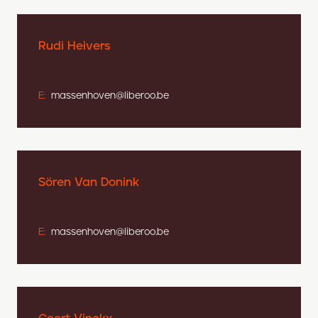
Rudi Heivers
E:
massenhoven@liberoo.be
Sören Van Donink
E:
massenhoven@liberoo.be