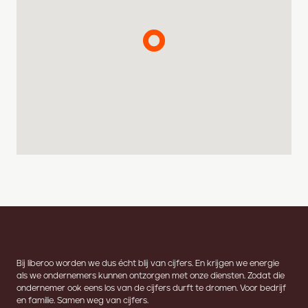
Bij liberoo worden we dus écht blij van cijfers. En krijgen we energie
als we ondernemers kunnen ontzorgen met onze diensten. Zodat die
ondernemer ook eens los van de cijfers durft te dromen. Voor bedrijf
en familie. Samen weg van cijfers.