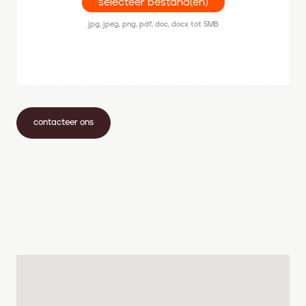
selecteer bestand(en)
jpg, jpeg, png, pdf, doc, docx tot 5MB
contacteer ons