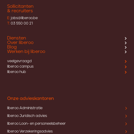
Sollicitanten
& recruiters
E:
jobs@liberoo.be
T:
03 550 00 21
Diensten
Over liberoo
Blog
Werken bij liberoo
veelgevraagd
liberoo campus
liberoo hub
Onze advieskantoren
liberoo Administratie
liberoo Juridisch advies
liberoo Loon- en personeelsbeheer
liberoo Verzekeringsadvies