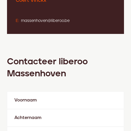
Coert Vinckx
E:
massenhoven@liberoo.be
Contacteer liberoo
Massenhoven