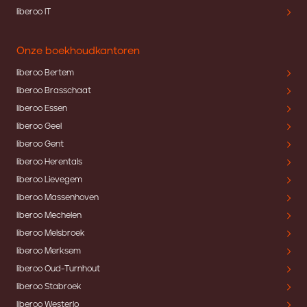
liberoo IT
Onze boekhoudkantoren
liberoo Bertem
liberoo Brasschaat
liberoo Essen
liberoo Geel
liberoo Gent
liberoo Herentals
liberoo Lievegem
liberoo Massenhoven
liberoo Mechelen
liberoo Melsbroek
liberoo Merksem
liberoo Oud-Turnhout
liberoo Stabroek
liberoo Westerlo