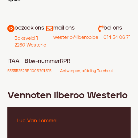
bezoek ons
mail ons
bel ons
westerlo@liberoo.be
014 54 06 71
Baksveld 1
2260 Westerlo
ITAA
Btw-nummer
RPR
53355252
BE 1005.791.515
Antwerpen, afdeling Turnhout
Vennoten liberoo Westerlo
Luc Van Lommel