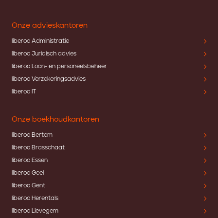
Onze advieskantoren
liberoo Administratie
liberoo Juridisch advies
liberoo Loon- en personeelsbeheer
liberoo Verzekeringsadvies
liberoo IT
Onze boekhoudkantoren
liberoo Bertem
liberoo Brasschaat
liberoo Essen
liberoo Geel
liberoo Gent
liberoo Herentals
liberoo Lievegem