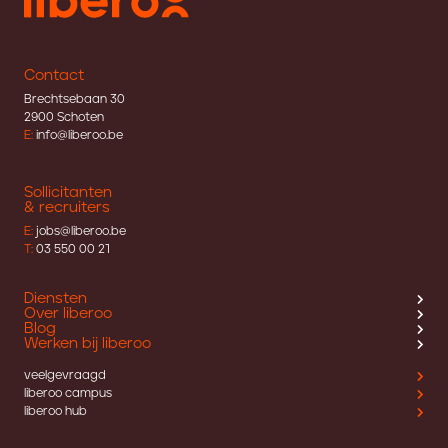
Contact
Brechtsebaan 30
2900 Schoten
E:
info@liberoo.be
Sollicitanten
& recruiters
E:
jobs@liberoo.be
T:
03 550 00 21
Diensten
Over liberoo
Blog
Werken bij liberoo
veelgevraagd
liberoo campus
liberoo hub