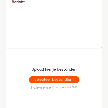
Upload hier je bestanden
selecteer bestand(en)
jpg, jpeg, png, pdf, doc, docx tot 5MB