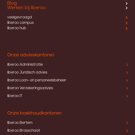
Blog
Werken bij liberoo
veelgevraagd
liberoo campus
liberoo hub
Onze advieskantoren
liberoo Administratie
liberoo Juridisch advies
liberoo Loon- en personeelsbeheer
liberoo Verzekeringsadvies
liberoo IT
Onze boekhoudkantoren
liberoo Bertem
liberoo Brasschaat