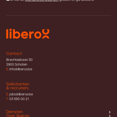
Contact
Brechtsebaan 30
2900 Schoten
E:
info@liberoo.be
Sollicitanten
& recruiters
E:
jobs@liberoo.be
T:
03 550 00 21
Diensten
Over liberoo