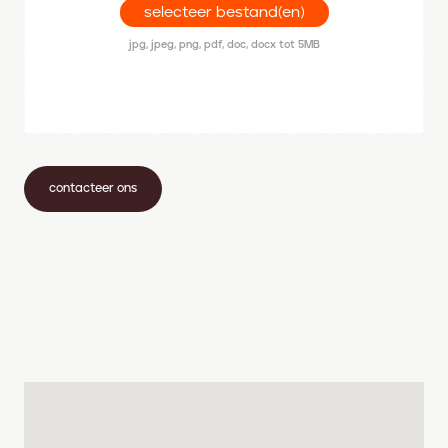
selecteer bestand(en)
jpg, jpeg, png, pdf, doc, docx tot 5MB
contacteer ons