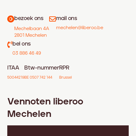
bezoek ons
mail ons
mechelen@liberoo.be
Mechelbaan 4A
2801 Mechelen
bel ons
03 886 46 49
ITAA
Btw-nummer
RPR
50044219
BE 0507 742 144
Brussel
Vennoten liberoo
Mechelen