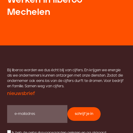
Werken in liberoo
Mechelen
Bij liberoo worden we dus écht blij van cijfers. En krijgen we energie
als we ondernemers kunnen ontzorgen met onze diensten. Zodat die
ondernemer ook eens los van de cijfers durft te dromen. Voor bedrijf
en familie. Samen weg van cijfers.
nieuwsbrief
schrijf je in
Ik heb de
gebruiksvoorwaarden
gelezen en ga akkoord.