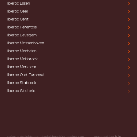
liberoo Essen
liberoo Geel
liberoo Gent
liberoo Herentals
liberoo Lievegem
liberoo Massenhoven
liberoo Mechelen
liberoo Melsbroek
liberoo Merksem
liberoo Oud-Turnhout
liberoo Stabroek
liberoo Westerlo