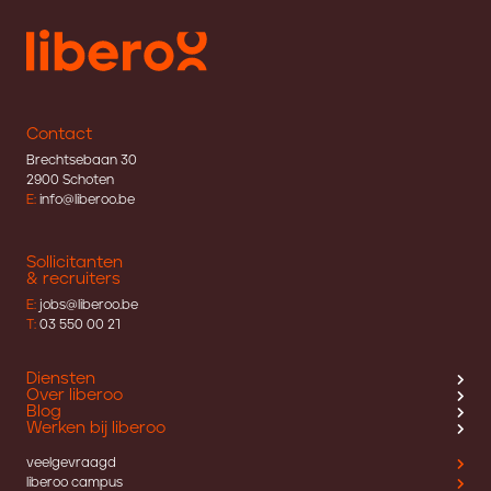
Contact
Brechtsebaan 30
2900 Schoten
E:
info@liberoo.be
Sollicitanten
& recruiters
E:
jobs@liberoo.be
T:
03 550 00 21
Diensten
Over liberoo
Blog
Werken bij liberoo
veelgevraagd
liberoo campus