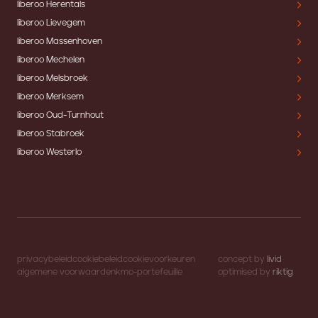
liberoo Herentals
liberoo Lievegem
liberoo Massenhoven
liberoo Mechelen
liberoo Melsbroek
liberoo Merksem
liberoo Oud-Turnhout
liberoo Stabroek
liberoo Westerlo
privacybeleid
cookiebeleid
cookievoorkeuren
concept by
livid
algemene voorwaarden
kmo-portefeuille
optimised by
riktig