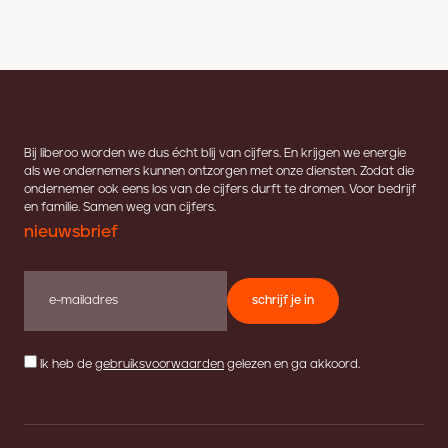
Bij liberoo worden we dus écht blij van cijfers. En krijgen we energie
als we ondernemers kunnen ontzorgen met onze diensten. Zodat die
ondernemer ook eens los van de cijfers durft te dromen. Voor bedrijf
en familie. Samen weg van cijfers.
nieuwsbrief
schrijf je in
Ik heb de
gebruiksvoorwaarden
gelezen en ga akkoord.