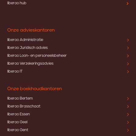
liberoo hub
Onze advieskantoren
liberoo Administratie
liberoo Juridisch advies
liberoo Loon- en personeelsbeheer
liberoo Verzekeringsadvies
liberoo IT
Onze boekhoudkantoren
liberoo Bertem
liberoo Brasschaat
liberoo Essen
liberoo Geel
liberoo Gent