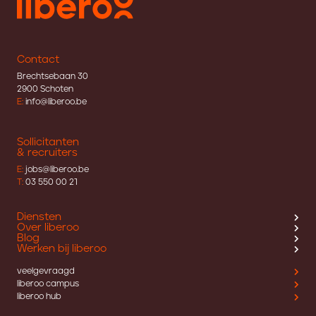
Contact
Brechtsebaan 30
2900 Schoten
E:
info@liberoo.be
Sollicitanten
& recruiters
E:
jobs@liberoo.be
T:
03 550 00 21
Diensten
Over liberoo
Blog
Werken bij liberoo
veelgevraagd
liberoo campus
liberoo hub