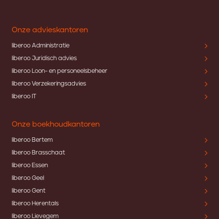
Onze advieskantoren
liberoo Administratie
liberoo Juridisch advies
liberoo Loon- en personeelsbeheer
liberoo Verzekeringsadvies
liberoo IT
Onze boekhoudkantoren
liberoo Bertem
liberoo Brasschaat
liberoo Essen
liberoo Geel
liberoo Gent
liberoo Herentals
liberoo Lievegem