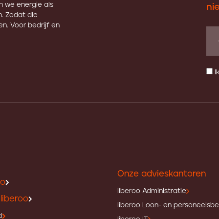
en we energie als
ni
. Zodat die
n. Voor bedrijf en
I
Onze advieskantoren
oo
liberoo Administratie
liberoo
liberoo Loon- en personeelsb
d