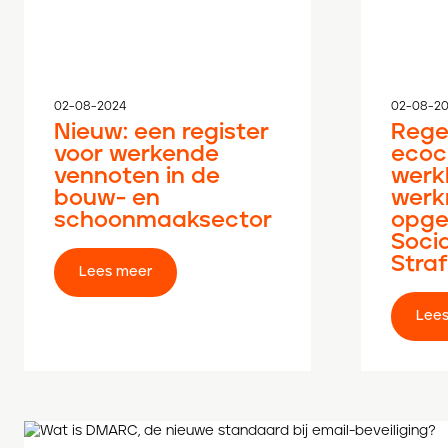
02-08-2024
02-08-2
Nieuw: een register
Rege
voor werkende
ecoc
vennoten in de
werkk
bouw- en
werk
schoonmaaksector
opge
Soci
Stra
Lees meer