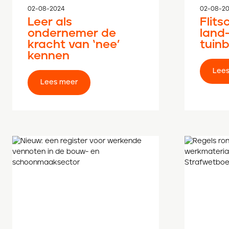
02-08-2024
02-08-2
Leer als
Flits
ondernemer de
land
kracht van ‘nee’
tuin
kennen
Lees meer