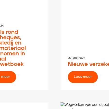
024
ls rond
heques,
ledij en
materiaal
nomen in
aal
02-08-2024
fwetboek
Nieuwe verzeke
Lees meer
Lees meer