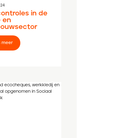
024
controles in de
- en
bouwsector
Lees meer