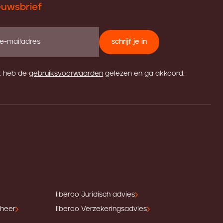
euwsbrief
schrijf je in
k heb de
gebruiksvoorwaarden
gelezen en ga akkoord.
liberoo Juridisch advies
eheer
liberoo Verzekeringsadvies