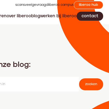
scans
veelgevraagd
liberoo campus
liberoo hub
ren
over liberoo
blog
werken bij liberoo
contact
nze blog:
zoeken