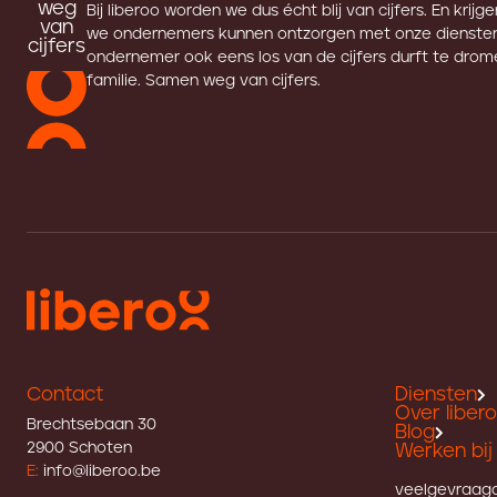
weg
Bij liberoo worden we dus écht blij van cijfers. En krijg
van
we ondernemers kunnen ontzorgen met onze diensten
cijfers
ondernemer ook eens los van de cijfers durft te drome
familie. Samen weg van cijfers.
Contact
Diensten
Over liber
Brechtsebaan 30
Blog
2900 Schoten
Werken bij 
E:
info@liberoo.be
veelgevraag