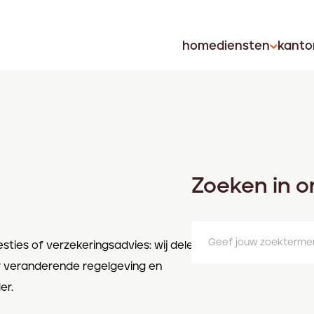
home
diensten
kanto
Zoeken in o
esties of verzekeringsadvies: wij delen
r veranderende regelgeving en
er.