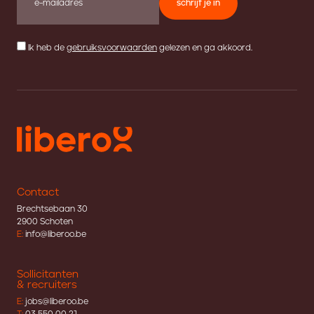
schrijf je in
Ik heb de
gebruiksvoorwaarden
gelezen en ga akkoord.
Contact
Brechtsebaan 30
2900 Schoten
E:
info@liberoo.be
Sollicitanten
& recruiters
E:
jobs@liberoo.be