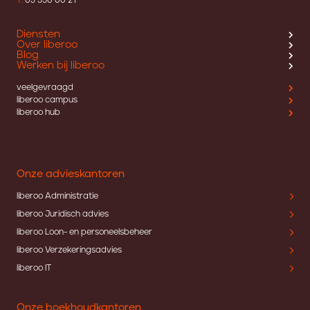
T:
03 550 00 21
Diensten
Over liberoo
Blog
Werken bij liberoo
veelgevraagd
liberoo campus
liberoo hub
Onze advieskantoren
liberoo Administratie
liberoo Juridisch advies
liberoo Loon- en personeelsbeheer
liberoo Verzekeringsadvies
liberoo IT
Onze boekhoudkantoren