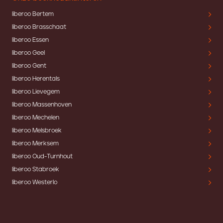
liberoo Bertem
liberoo Brasschaat
liberoo Essen
liberoo Geel
liberoo Gent
liberoo Herentals
liberoo Lievegem
liberoo Massenhoven
liberoo Mechelen
liberoo Melsbroek
liberoo Merksem
liberoo Oud-Turnhout
liberoo Stabroek
liberoo Westerlo