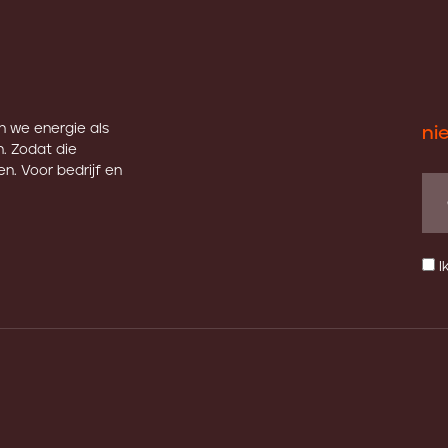
en we energie als
ni
. Zodat die
n. Voor bedrijf en
I