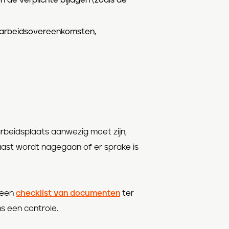
n de verplichte bijlagen (zoals de
e arbeidsovereenkomsten,
rbeidsplaats aanwezig moet zijn,
ast wordt nagegaan of er sprake is
t een
checklist van documenten
ter
ns een controle.