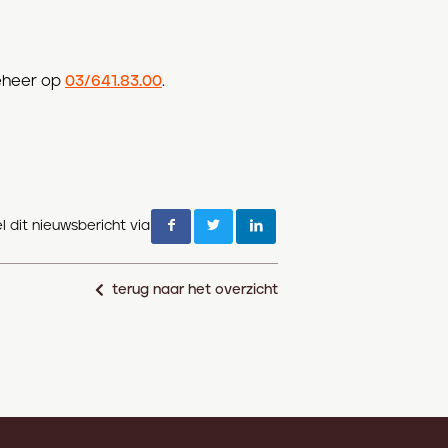
beheer op
03/641.83.00
.
l dit nieuwsbericht via
terug naar het overzicht