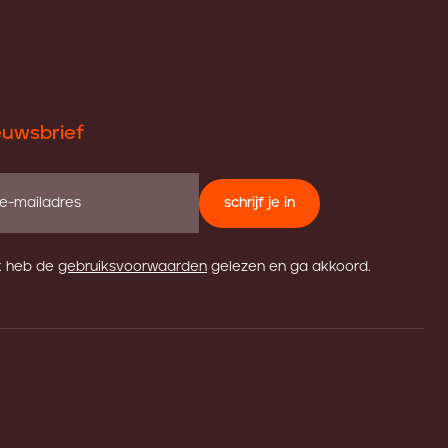
euwsbrief
schrijf je in
k heb de
gebruiksvoorwaarden
gelezen en ga akkoord.