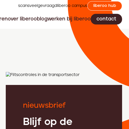
scans
veelgevraagd
liberoo campus
liberoo hub
ren
over liberoo
blog
werken bij liberoo
contact
nieuwsbrief
Blijf op de