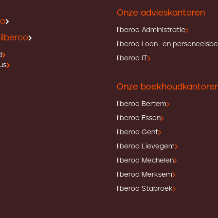
Onze advieskantoren
oo
liberoo Administratie
liberoo
liberoo Loon- en personeelsb
d
liberoo IT
us
Onze boekhoudkantore
liberoo Bertem
liberoo Essen
liberoo Gent
liberoo Lievegem
liberoo Mechelen
liberoo Merksem
liberoo Stabroek