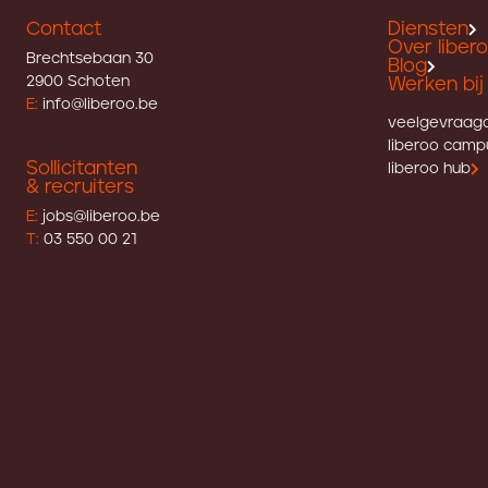
Contact
Diensten
Over liber
Brechtsebaan 30
Blog
2900 Schoten
Werken bij 
E:
info@liberoo.be
veelgevraag
liberoo camp
Sollicitanten
liberoo hub
& recruiters
E:
jobs@liberoo.be
T:
03 550 00 21