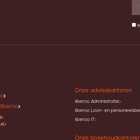
I
Onze advieskantoren
oo
liberoo Administratie
liberoo
liberoo Loon- en personeelsb
d
liberoo IT
us
Onze boekhoudkantore