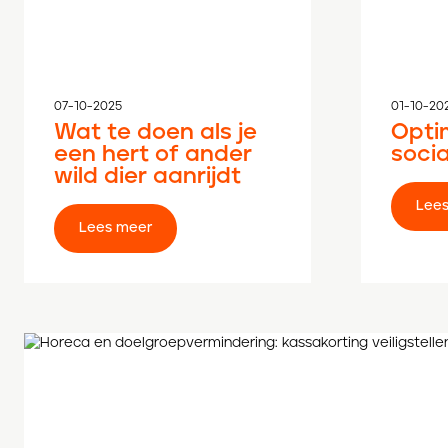
07-10-2025
01-10-20
Wat te doen als je
Optim
een hert of ander
socia
wild dier aanrijdt
Lees meer