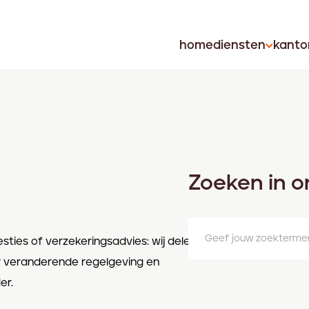
home
diensten
kanto
Zoeken in o
esties of verzekeringsadvies: wij delen
r veranderende regelgeving en
er.