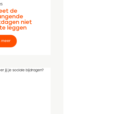
25
eet de
angende
tdagen niet
 te leggen
Lees meer