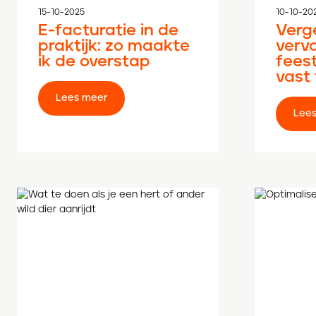
15-10-2025
10-10-20
E-facturatie in de
Verg
praktijk: zo maakte
verv
ik de overstap
fees
vast
Lees meer