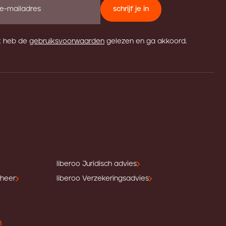
schrijf je in
k heb de
gebruiksvoorwaarden
gelezen en ga akkoord.
liberoo Juridisch advies
eheer
liberoo Verzekeringsadvies
n