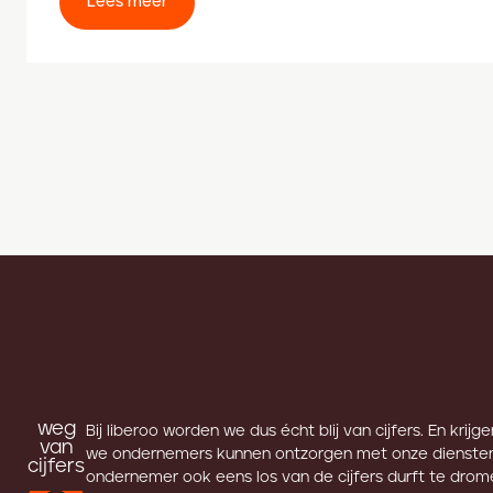
Lees meer
weg
Bij liberoo worden we dus écht blij van cijfers. En krijg
van
we ondernemers kunnen ontzorgen met onze diensten
cijfers
ondernemer ook eens los van de cijfers durft te drome