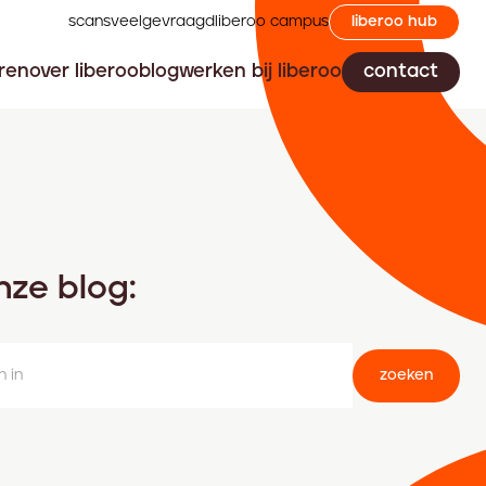
scans
veelgevraagd
liberoo campus
liberoo hub
ren
over liberoo
blog
werken bij liberoo
contact
nze blog:
zoeken