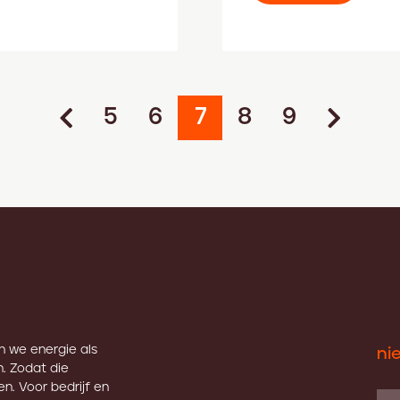
5
6
7
8
9
en we energie als
ni
. Zodat die
n. Voor bedrijf en