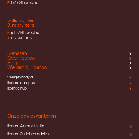
E:
info@liberoo.be
Sollicitanten
& recruiters
E:
jobs@liberoo.be
T:
03 550 00 21
Diensten
Over liberoo
Blog
Werken bij liberoo
veelgevraagd
liberoo campus
liberoo hub
Onze advieskantoren
liberoo Administratie
liberoo Juridisch advies