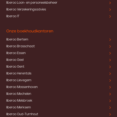
liberoo Loon- en personeelsbeheer
liberoo Verzekeringsadvies
liberoo IT
Onze boekhoudkantoren
liberoo Bertem
liberoo Brasschaat
liberoo Essen
liberoo Geel
liberoo Gent
liberoo Herentals
liberoo Lievegem
liberoo Massenhoven
liberoo Mechelen
liberoo Melsbroek
liberoo Merksem
liberoo Oud-Turnhout