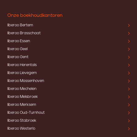
Onze boekhoudkantoren
liberoo Bertem
liberoo Brasschaat
liberoo Essen
liberoo Geel
liberoo Gent
liberoo Herentals
liberoo Lievegem
liberoo Massenhoven
liberoo Mechelen
liberoo Melsbroek
liberoo Merksem
liberoo Oud-Turnhout
liberoo Stabroek
liberoo Westerlo