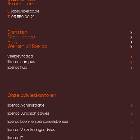
& recruiters
E:
jobs@liberoo.be
T:
03 550 00 21
Diensten
Over liberoo
Blog
Werken bij liberoo
veelgevraagd
liberoo campus
liberoo hub
Onze advieskantoren
liberoo Administratie
liberoo Juridisch advies
liberoo Loon- en personeelsbeheer
liberoo Verzekeringsadvies
liberoo IT