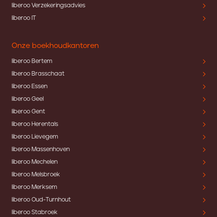
liberoo Verzekeringsadvies
liberoo IT
Onze boekhoudkantoren
liberoo Bertem
liberoo Brasschaat
liberoo Essen
liberoo Geel
liberoo Gent
liberoo Herentals
liberoo Lievegem
liberoo Massenhoven
liberoo Mechelen
liberoo Melsbroek
liberoo Merksem
liberoo Oud-Turnhout
liberoo Stabroek