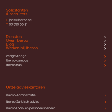
Sollicitanten
& recruiters
E:
jobs@liberoo.be
T:
03 550 00 21
Diensten
Over liberoo
Blog
Werken bij liberoo
veelgevraagd
liberoo campus
liberoo hub
Onze advieskantoren
liberoo Administratie
liberoo Juridisch advies
liberoo Loon- en personeelsbeheer