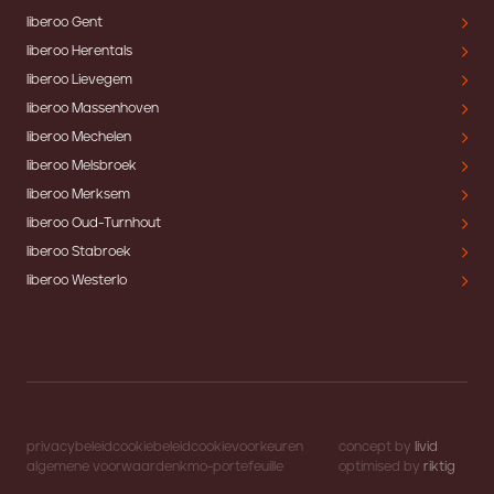
liberoo Gent
liberoo Herentals
liberoo Lievegem
liberoo Massenhoven
liberoo Mechelen
liberoo Melsbroek
liberoo Merksem
liberoo Oud-Turnhout
liberoo Stabroek
liberoo Westerlo
privacybeleid
cookiebeleid
cookievoorkeuren
concept by
livid
algemene voorwaarden
kmo-portefeuille
optimised by
riktig