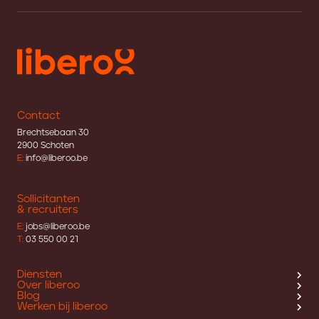
Contact
Brechtsebaan 30
2900 Schoten
E:
info@liberoo.be
Sollicitanten
& recruiters
E:
jobs@liberoo.be
T:
03 550 00 21
Diensten
Over liberoo
Blog
Werken bij liberoo