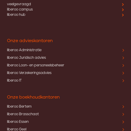
veelgevraagd
liberoo campus
liberoo hub
Onze advieskantoren
liberoo Administratie
liberoo Juridisch advies
liberoo Loon- en personeelsbeheer
liberoo Verzekeringsadvies
liberoo IT
Onze boekhoudkantoren
liberoo Bertem
liberoo Brasschaat
liberoo Essen
liberoo Geel