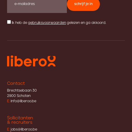
schrijf je in
Ik heb de
gebruiksvoorwaarden
gelezen en ga akkoord.
Contact
Brechtsebaan 30
2900 Schoten
E:
info@liberoo.be
Sollicitanten
& recruiters
E:
jobs@liberoo.be