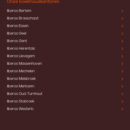
Onze boekhoudkantoren
liberoo Bertem
liberoo Brasschaat
liberoo Essen
liberoo Geel
liberoo Gent
liberoo Herentals
liberoo Lievegem
liberoo Massenhoven
liberoo Mechelen
liberoo Melsbroek
liberoo Merksem
liberoo Oud-Turnhout
liberoo Stabroek
liberoo Westerlo