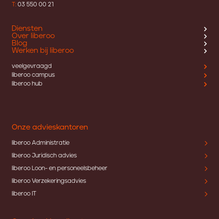
T:
03 550 00 21
Diensten
Over liberoo
Blog
Werken bij liberoo
veelgevraagd
liberoo campus
liberoo hub
Onze advieskantoren
liberoo Administratie
liberoo Juridisch advies
liberoo Loon- en personeelsbeheer
liberoo Verzekeringsadvies
liberoo IT