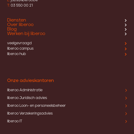
E:
jobs@liberoo.be
T:
03 550 00 21
Diensten
Over liberoo
Blog
Werken bij liberoo
veelgevraagd
liberoo campus
liberoo hub
Onze advieskantoren
liberoo Administratie
liberoo Juridisch advies
liberoo Loon- en personeelsbeheer
liberoo Verzekeringsadvies
liberoo IT