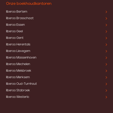
Onze boekhoudkantoren
liberoo Bertem
liberoo Brasschaat
liberoo Essen
liberoo Geel
liberoo Gent
liberoo Herentals
liberoo Lievegem
liberoo Massenhoven
liberoo Mechelen
liberoo Melsbroek
liberoo Merksem
liberoo Oud-Turnhout
liberoo Stabroek
liberoo Westerlo