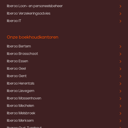
liberoo Loon- en personeelsbeheer
liberoo Verzekeringsadvies
liberoo IT
Onze boekhoudkantoren
liberoo Bertem
liberoo Brasschaat
liberoo Essen
liberoo Geel
liberoo Gent
liberoo Herentals
liberoo Lievegem
liberoo Massenhoven
liberoo Mechelen
liberoo Melsbroek
liberoo Merksem