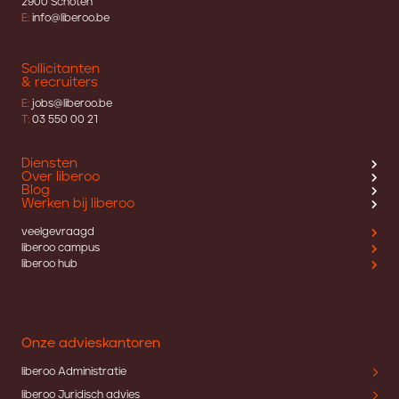
2900 Schoten
E:
info@liberoo.be
Sollicitanten
& recruiters
E:
jobs@liberoo.be
T:
03 550 00 21
Diensten
Over liberoo
Blog
Werken bij liberoo
veelgevraagd
liberoo campus
liberoo hub
Onze advieskantoren
liberoo Administratie
liberoo Juridisch advies