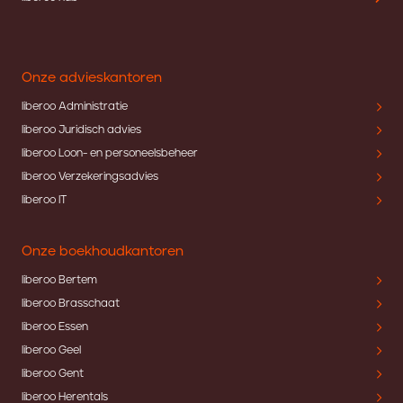
Onze advieskantoren
liberoo Administratie
liberoo Juridisch advies
liberoo Loon- en personeelsbeheer
liberoo Verzekeringsadvies
liberoo IT
Onze boekhoudkantoren
liberoo Bertem
liberoo Brasschaat
liberoo Essen
liberoo Geel
liberoo Gent
liberoo Herentals