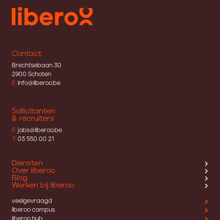
Contact
Brechtsebaan 30
2900 Schoten
E:
info@liberoo.be
Sollicitanten
& recruiters
E:
jobs@liberoo.be
T:
03 550 00 21
Diensten
Over liberoo
Blog
Werken bij liberoo
veelgevraagd
liberoo campus
liberoo hub