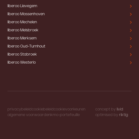
liberoo Lievegem
liberoo Massenhoven
liberoo Mechelen
liberoo Melsbroek
liberoo Merksem
liberoo Oud-Turnhout
liberoo Stabroek
liberoo Westerlo
privacybeleid
cookiebeleid
cookievoorkeuren
concept by
livid
algemene voorwaarden
kmo-portefeuille
optimised by
riktig