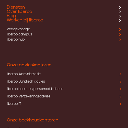
Diensten
Over liberoo
Blog
Werken bij liberoo
veelgevraagd
liberoo campus
liberoo hub
Onze advieskantoren
liberoo Administratie
liberoo Juridisch advies
liberoo Loon- en personeelsbeheer
liberoo Verzekeringsadvies
liberoo IT
Onze boekhoudkantoren