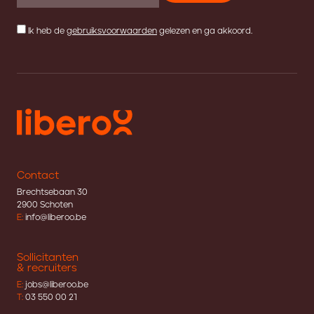
Ik heb de
gebruiksvoorwaarden
gelezen en ga akkoord.
Contact
Brechtsebaan 30
2900 Schoten
E:
info@liberoo.be
Sollicitanten
& recruiters
E:
jobs@liberoo.be
T:
03 550 00 21