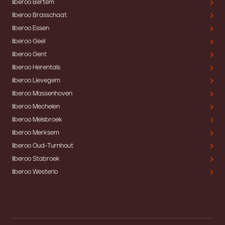
liberoo Bertem
liberoo Brasschaat
liberoo Essen
liberoo Geel
liberoo Gent
liberoo Herentals
liberoo Lievegem
liberoo Massenhoven
liberoo Mechelen
liberoo Melsbroek
liberoo Merksem
liberoo Oud-Turnhout
liberoo Stabroek
liberoo Westerlo