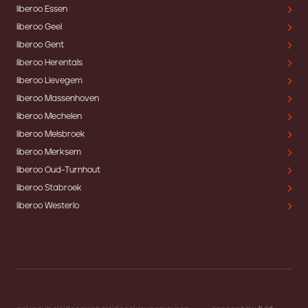
liberoo Essen
liberoo Geel
liberoo Gent
liberoo Herentals
liberoo Lievegem
liberoo Massenhoven
liberoo Mechelen
liberoo Melsbroek
liberoo Merksem
liberoo Oud-Turnhout
liberoo Stabroek
liberoo Westerlo