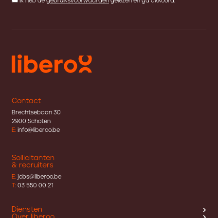
Ik heb de
gebruiksvoorwaarden
gelezen en ga akkoord.
Contact
Brechtsebaan 30
2900 Schoten
E:
info@liberoo.be
Sollicitanten
& recruiters
E:
jobs@liberoo.be
T:
03 550 00 21
Diensten
Over liberoo