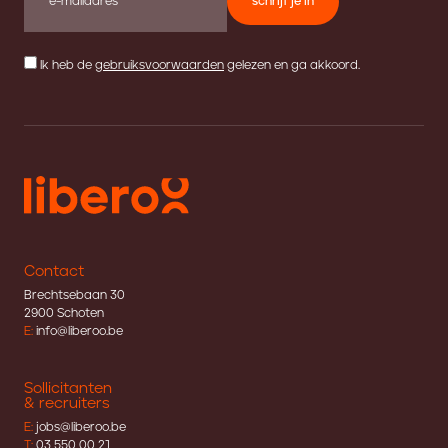
schrijf je in
Ik heb de
gebruiksvoorwaarden
gelezen en ga akkoord.
Contact
Brechtsebaan 30
2900 Schoten
E:
info@liberoo.be
Sollicitanten
& recruiters
E:
jobs@liberoo.be
T:
03 550 00 21