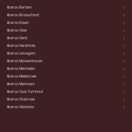
liberoo Bertem
liberoo Brasschaat
liberoo Essen
liberoo Geel
liberoo Gent
liberoo Herentals
liberoo Lievegem
liberoo Massenhoven
liberoo Mechelen
liberoo Melsbroek
liberoo Merksem
liberoo Oud-Turnhout
liberoo Stabroek
liberoo Westerlo