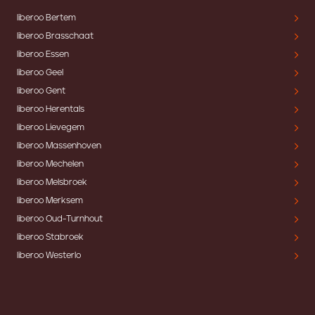
liberoo Bertem
liberoo Brasschaat
liberoo Essen
liberoo Geel
liberoo Gent
liberoo Herentals
liberoo Lievegem
liberoo Massenhoven
liberoo Mechelen
liberoo Melsbroek
liberoo Merksem
liberoo Oud-Turnhout
liberoo Stabroek
liberoo Westerlo