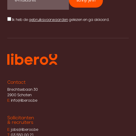
schrijf je in
Ik heb de
gebruiksvoorwaarden
gelezen en ga akkoord.
Contact
Brechtsebaan 30
2900 Schoten
E:
info@liberoo.be
Sollicitanten
& recruiters
E:
jobs@liberoo.be
T:
03 550 00 21