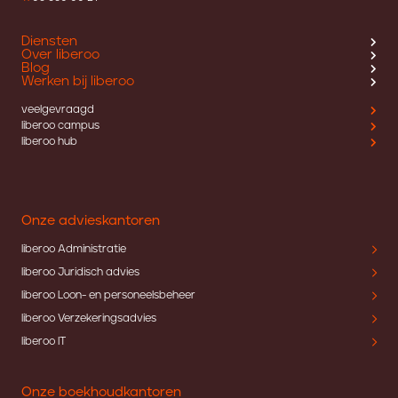
Diensten
Over liberoo
Blog
Werken bij liberoo
veelgevraagd
liberoo campus
liberoo hub
Onze advieskantoren
liberoo Administratie
liberoo Juridisch advies
liberoo Loon- en personeelsbeheer
liberoo Verzekeringsadvies
liberoo IT
Onze boekhoudkantoren