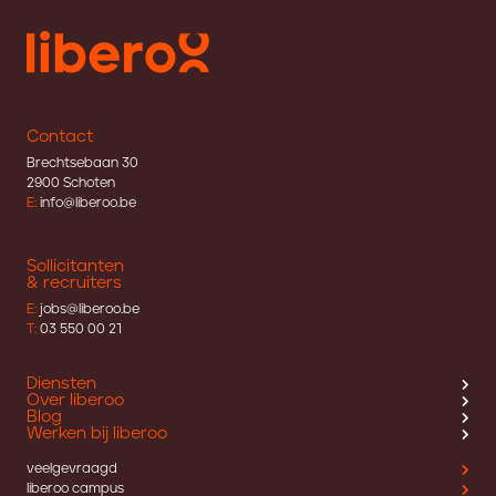
Contact
Brechtsebaan 30
2900 Schoten
E:
info@liberoo.be
Sollicitanten
& recruiters
E:
jobs@liberoo.be
T:
03 550 00 21
Diensten
Over liberoo
Blog
Werken bij liberoo
veelgevraagd
liberoo campus