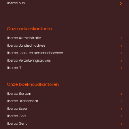
liberoo hub
Onze advieskantoren
liberoo Administratie
liberoo Juridisch advies
liberoo Loon- en personeelsbeheer
liberoo Verzekeringsadvies
liberoo IT
Onze boekhoudkantoren
liberoo Bertem
liberoo Brasschaat
liberoo Essen
liberoo Geel
liberoo Gent