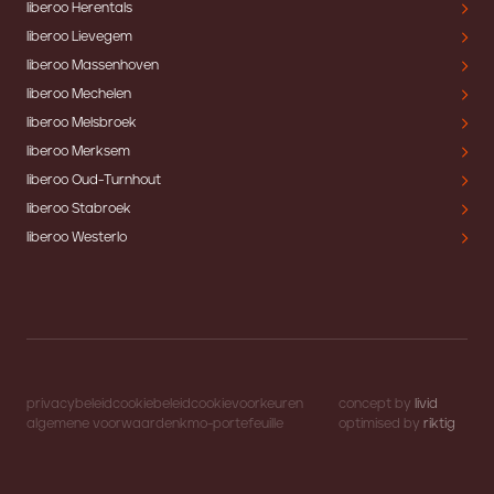
liberoo Herentals
liberoo Lievegem
liberoo Massenhoven
liberoo Mechelen
liberoo Melsbroek
liberoo Merksem
liberoo Oud-Turnhout
liberoo Stabroek
liberoo Westerlo
privacybeleid
cookiebeleid
cookievoorkeuren
concept by
livid
algemene voorwaarden
kmo-portefeuille
optimised by
riktig