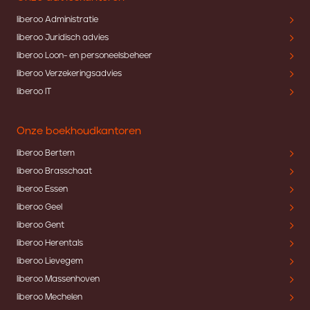
liberoo Administratie
liberoo Juridisch advies
liberoo Loon- en personeelsbeheer
liberoo Verzekeringsadvies
liberoo IT
Onze boekhoudkantoren
liberoo Bertem
liberoo Brasschaat
liberoo Essen
liberoo Geel
liberoo Gent
liberoo Herentals
liberoo Lievegem
liberoo Massenhoven
liberoo Mechelen