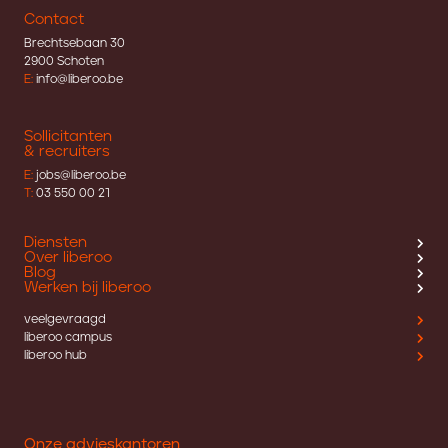
Contact
Brechtsebaan 30
2900 Schoten
E:
info@liberoo.be
Sollicitanten
& recruiters
E:
jobs@liberoo.be
T:
03 550 00 21
Diensten
Over liberoo
Blog
Werken bij liberoo
veelgevraagd
liberoo campus
liberoo hub
Onze advieskantoren