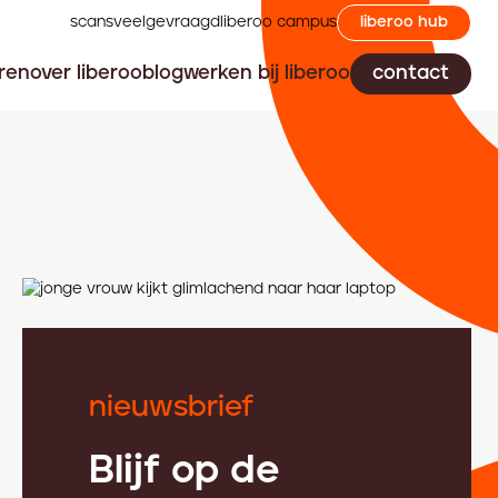
scans
veelgevraagd
liberoo campus
liberoo hub
ren
over liberoo
blog
werken bij liberoo
contact
nieuwsbrief
Blijf op de