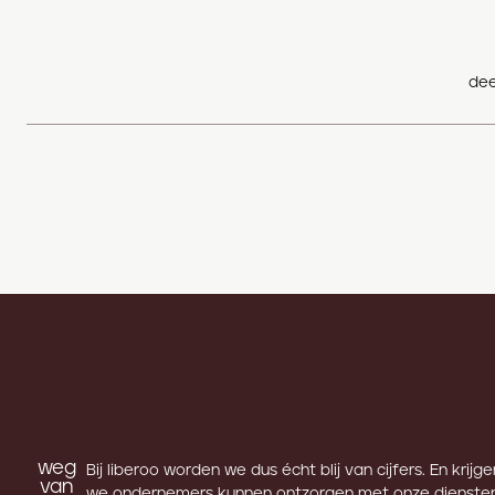
dee
weg
Bij liberoo worden we dus écht blij van cijfers. En krijg
van
we ondernemers kunnen ontzorgen met onze diensten