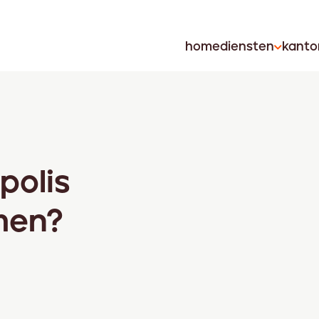
home
diensten
kanto
polis
men?