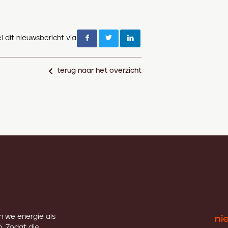
l dit nieuwsbericht via
terug naar het overzicht
en we energie als
ni
. Zodat die