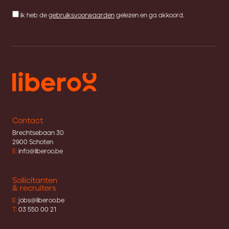
Ik heb de
gebruiksvoorwaarden
gelezen en ga akkoord.
Contact
Brechtsebaan 30
2900 Schoten
E:
info@liberoo.be
Sollicitanten
& recruiters
E:
jobs@liberoo.be
T:
03 550 00 21