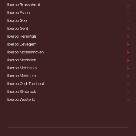
liberoo Brasschaat
liberoo Essen
liberoo Geel
liberoo Gent
liberoo Herentals
liberoo Lievegem
liberoo Massenhoven
liberoo Mechelen
liberoo Melsbroek
liberoo Merksem
liberoo Oud-Turnhout
liberoo Stabroek
liberoo Westerlo