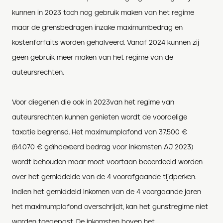
kunnen in 2023 toch nog gebruik maken van het regime
maar de grensbedragen inzake maximumbedrag en
kostenforfaits worden gehalveerd. Vanaf 2024 kunnen zij
geen gebruik meer maken van het regime van de
auteursrechten.
Voor diegene
n
die
ook in
2023
van
het regime van
auteursrechten kunnen genieten wordt de voordelige
taxatie begrensd. Het maximumplafond van 37.500 €
(
64.070 € geïndexeerd bedrag
voor inkomsten AJ 2023
)
wordt behouden maar moet voortaan beoordeeld worden
over het gemiddelde van de 4 voorafgaande tijdperken.
Indien het gemiddeld inkomen van de 4 voorgaande jaren
het maximumplafond
overschrijdt
,
kan
het gunstregime niet
worden toegepast.
De inkomsten boven het