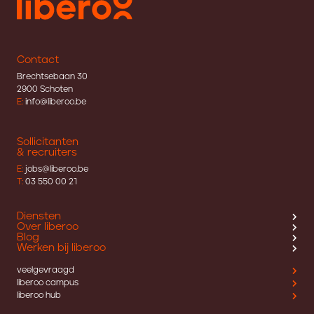
Contact
Brechtsebaan 30
2900 Schoten
E:
info@liberoo.be
Sollicitanten
& recruiters
E:
jobs@liberoo.be
T:
03 550 00 21
Diensten
Over liberoo
Blog
Werken bij liberoo
veelgevraagd
liberoo campus
liberoo hub