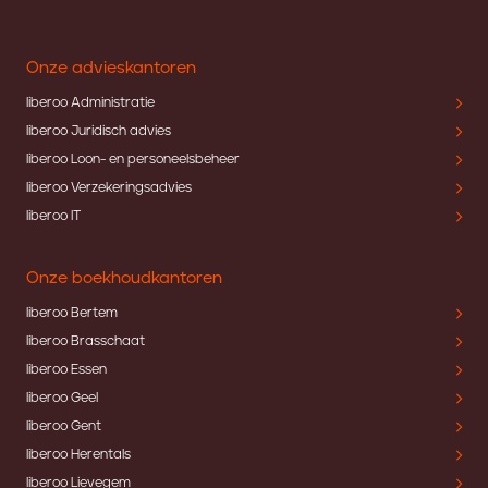
Onze advieskantoren
liberoo Administratie
liberoo Juridisch advies
liberoo Loon- en personeelsbeheer
liberoo Verzekeringsadvies
liberoo IT
Onze boekhoudkantoren
liberoo Bertem
liberoo Brasschaat
liberoo Essen
liberoo Geel
liberoo Gent
liberoo Herentals
liberoo Lievegem