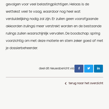
gevolgen voor veel belastingplichtigen
. Helaas is de
wettekst veel te vaag
,
waardoor nog heel wat
verduidelijking nodig zal zijn. Er zullen geen voorafgaande
akkoorden (
rulings
) meer verstrekt worden en de bestaande
rulings
zullen
waa
rschijnlijk vervallen.
De boodschap: spring
v
oorzichtig om met deze materie en
s
tem
zeker goed af met
je d
ossierbeheerder.
deel dit nieuwsbericht via
terug naar het overzicht