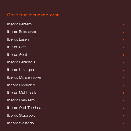
Onze boekhoudkantoren
liberoo Bertem
liberoo Brasschaat
liberoo Essen
liberoo Geel
liberoo Gent
liberoo Herentals
liberoo Lievegem
liberoo Massenhoven
liberoo Mechelen
liberoo Melsbroek
liberoo Merksem
liberoo Oud-Turnhout
liberoo Stabroek
liberoo Westerlo