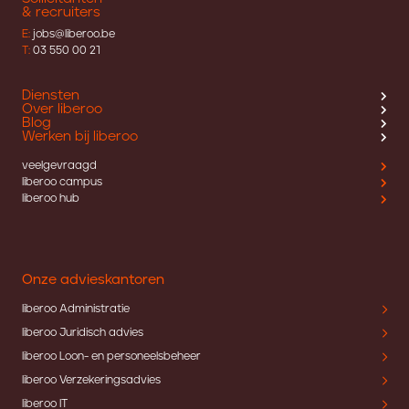
& recruiters
E:
jobs@liberoo.be
T:
03 550 00 21
Diensten
Over liberoo
Blog
Werken bij liberoo
veelgevraagd
liberoo campus
liberoo hub
Onze advieskantoren
liberoo Administratie
liberoo Juridisch advies
liberoo Loon- en personeelsbeheer
liberoo Verzekeringsadvies
liberoo IT