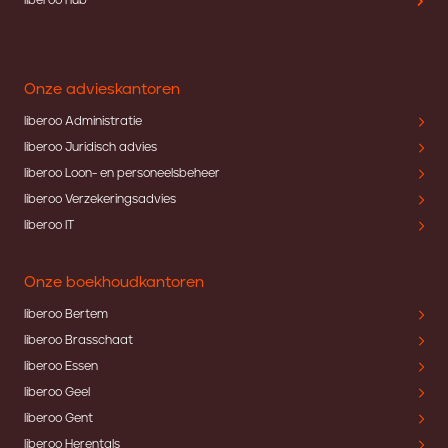
liberoo hub
Onze advieskantoren
liberoo Administratie
liberoo Juridisch advies
liberoo Loon- en personeelsbeheer
liberoo Verzekeringsadvies
liberoo IT
Onze boekhoudkantoren
liberoo Bertem
liberoo Brasschaat
liberoo Essen
liberoo Geel
liberoo Gent
liberoo Herentals