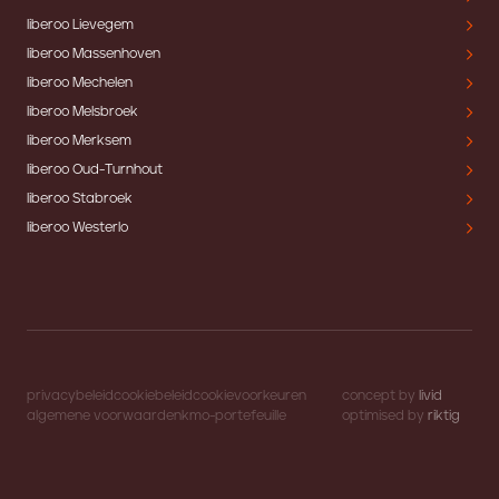
liberoo Lievegem
liberoo Massenhoven
liberoo Mechelen
liberoo Melsbroek
liberoo Merksem
liberoo Oud-Turnhout
liberoo Stabroek
liberoo Westerlo
privacybeleid
cookiebeleid
cookievoorkeuren
concept by
livid
algemene voorwaarden
kmo-portefeuille
optimised by
riktig