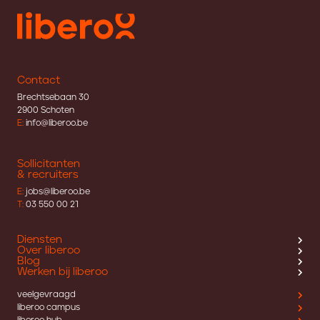
Contact
Brechtsebaan 30
2900 Schoten
E:
info@liberoo.be
Sollicitanten
& recruiters
E:
jobs@liberoo.be
T:
03 550 00 21
Diensten
Over liberoo
Blog
Werken bij liberoo
veelgevraagd
liberoo campus