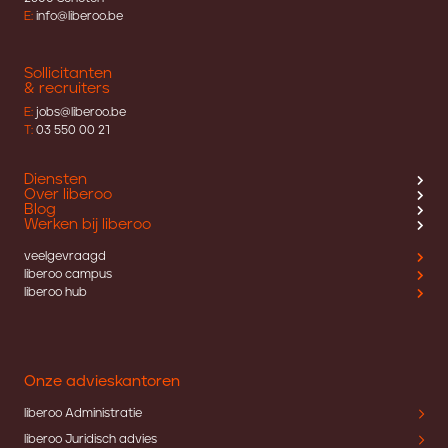
E:
info@liberoo.be
Sollicitanten
& recruiters
E:
jobs@liberoo.be
T:
03 550 00 21
Diensten
Over liberoo
Blog
Werken bij liberoo
veelgevraagd
liberoo campus
liberoo hub
Onze advieskantoren
liberoo Administratie
liberoo Juridisch advies