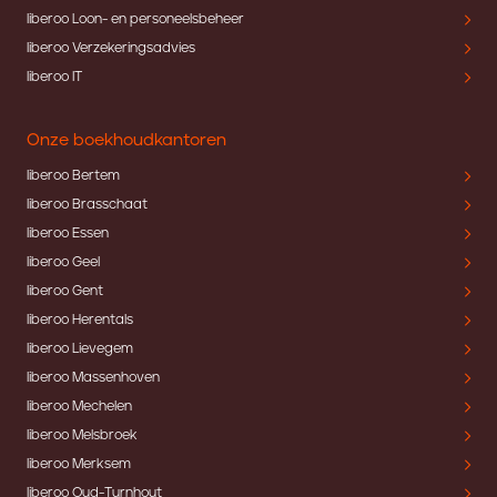
liberoo Loon- en personeelsbeheer
liberoo Verzekeringsadvies
liberoo IT
Onze boekhoudkantoren
liberoo Bertem
liberoo Brasschaat
liberoo Essen
liberoo Geel
liberoo Gent
liberoo Herentals
liberoo Lievegem
liberoo Massenhoven
liberoo Mechelen
liberoo Melsbroek
liberoo Merksem
liberoo Oud-Turnhout