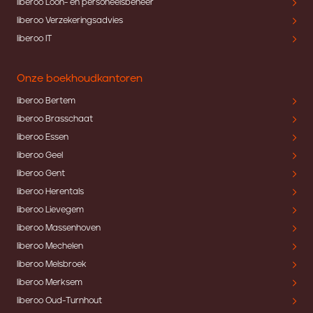
liberoo Loon- en personeelsbeheer
liberoo Verzekeringsadvies
liberoo IT
Onze boekhoudkantoren
liberoo Bertem
liberoo Brasschaat
liberoo Essen
liberoo Geel
liberoo Gent
liberoo Herentals
liberoo Lievegem
liberoo Massenhoven
liberoo Mechelen
liberoo Melsbroek
liberoo Merksem
liberoo Oud-Turnhout