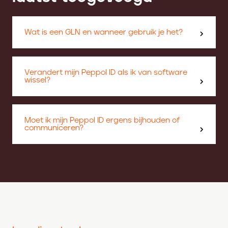
Wat is een GLN en wanneer gebruik je het?
Verandert mijn Peppol ID als ik van software
wissel?
Moet ik mijn Peppol ID ergens bijhouden of
communiceren?