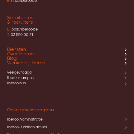
E:
info@liberoo.be
Sollicitanten
& recruiters
E:
jobs@liberoo.be
T:
03 550 00 21
Diensten
Over liberoo
Blog
Werken bij liberoo
veelgevraagd
liberoo campus
liberoo hub
Onze advieskantoren
liberoo Administratie
liberoo Juridisch advies