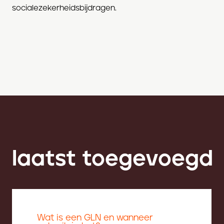
socialezekerheidsbijdragen.
laatst toegevoegd
Wat is een GLN en wanneer