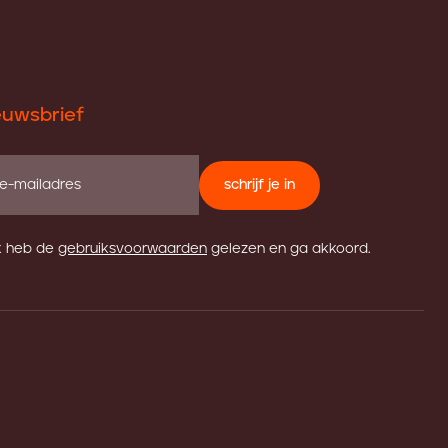
euwsbrief
schrijf je in
k heb de
gebruiksvoorwaarden
gelezen en ga akkoord.