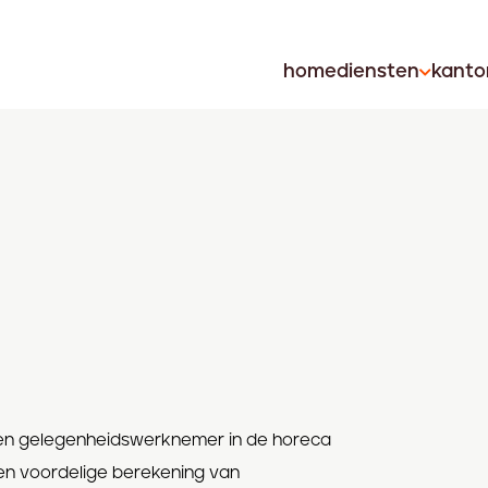
home
diensten
kanto
en gelegenheidswerknemer in de horeca
en voordelige berekening van