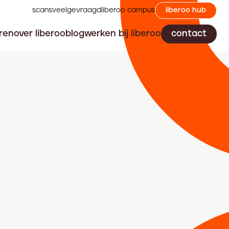
scans
veelgevraagd
liberoo campus
liberoo hub
ren
over liberoo
blog
werken bij liberoo
contact