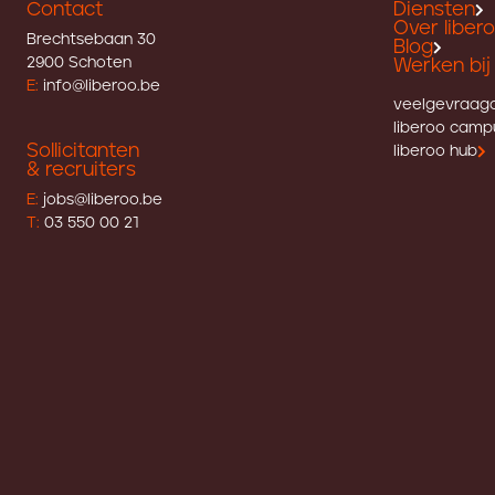
Contact
Diensten
Over liber
Brechtsebaan 30
Blog
2900 Schoten
Werken bij 
E:
info@liberoo.be
veelgevraag
liberoo camp
Sollicitanten
liberoo hub
& recruiters
E:
jobs@liberoo.be
T:
03 550 00 21