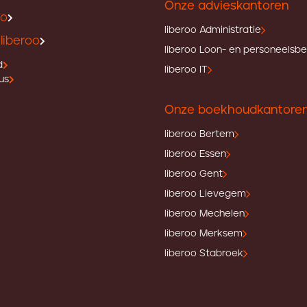
Onze advieskantoren
oo
liberoo Administratie
liberoo
liberoo Loon- en personeelsb
d
liberoo IT
us
Onze boekhoudkantore
liberoo Bertem
liberoo Essen
liberoo Gent
liberoo Lievegem
liberoo Mechelen
liberoo Merksem
liberoo Stabroek