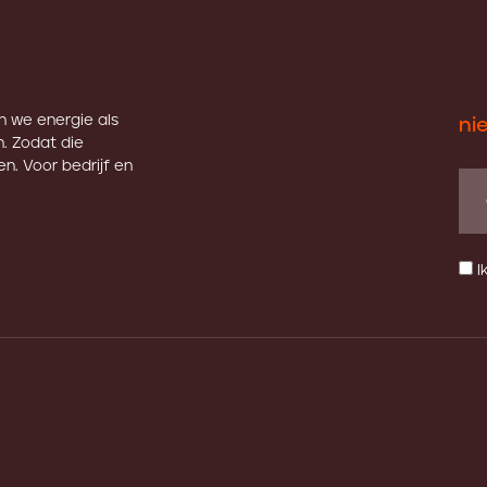
en we energie als
ni
. Zodat die
n. Voor bedrijf en
I