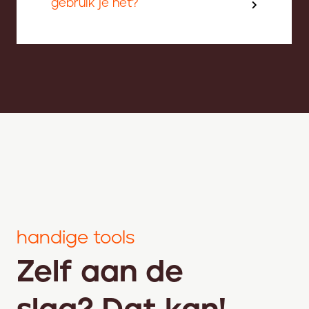
gebruik je het?
handige tools
Zelf aan de