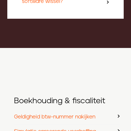
software wissel?
Boekhouding & fiscaliteit
Geldigheid btw-nummer nakijken