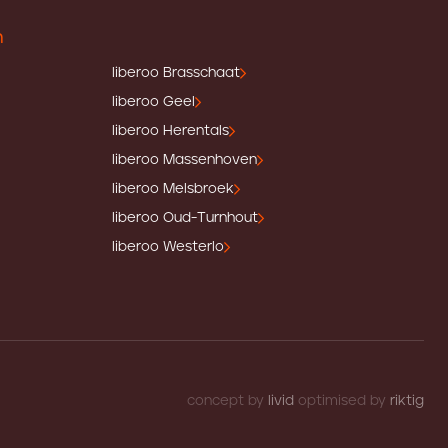
n
liberoo Brasschaat
liberoo Geel
liberoo Herentals
liberoo Massenhoven
liberoo Melsbroek
liberoo Oud-Turnhout
liberoo Westerlo
concept by
livid
optimised by
riktig