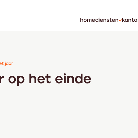
home
diensten
kanto
t jaar
 op het einde