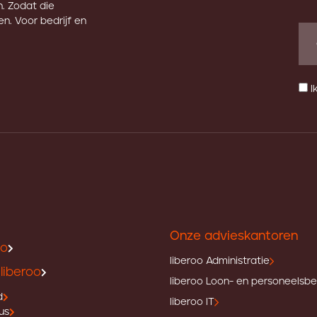
. Zodat die
n. Voor bedrijf en
I
Onze advieskantoren
oo
liberoo Administratie
liberoo
liberoo Loon- en personeelsb
d
liberoo IT
us