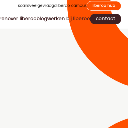
scans
veelgevraagd
liberoo campus
liberoo hub
ren
over liberoo
blog
werken bij liberoo
contact