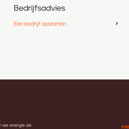
Bedrijfsadvies
Een bedrijf opstarten
en we energie als
ni