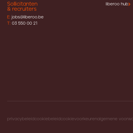
Sollicitanten
liberoo hub
& recruiters
E:
jobs@liberoo.be
T:
03 550 00 21
privacybeleid
cookiebeleid
cookievoorkeuren
algemene voorw