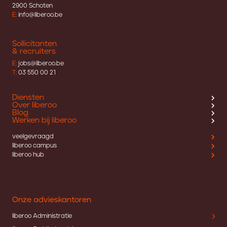
2900 Schoten
E:
info@liberoo.be
Sollicitanten
& recruiters
E:
jobs@liberoo.be
T:
03 550 00 21
Diensten
Over liberoo
Blog
Werken bij liberoo
veelgevraagd
liberoo campus
liberoo hub
Onze advieskantoren
liberoo Administratie