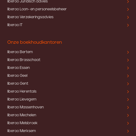
liberoo Juridisch advies
liberoo Loon- en personeelsbeheer
liberoo Verzekeringsadvies
liberoo IT
Onze boekhoudkantoren
liberoo Bertem
liberoo Brasschaat
liberoo Essen
liberoo Geel
liberoo Gent
liberoo Herentals
liberoo Lievegem
liberoo Massenhoven
liberoo Mechelen
liberoo Melsbroek
liberoo Merksem